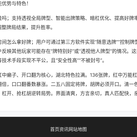
能优势与特色！
挂吗；支持透视全局牌型、智能出牌策略、暗杠优化、提高好牌
调整牌局结果，提升胜率。
间怎么拿好牌；用户可通过第三方软件实现“随意选牌”“控制牌型
反映其他玩家可能存在“牌特别好”或“透视他人牌型”的情况。
技术手段实现不平公，且“安全性高”“不被封号”。
红中癞子、开口翻为核心，湖北特色拉满。136张牌，红中万能
翻倍，口口翻番数暴涨。二五八固定将牌，胡牌必须开口。清一
，杠开、抢杠胡逆转局势。界面清爽，方言亲切，真人匹配快，
首页
资讯
网站地图