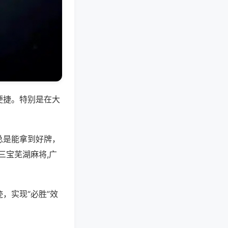
便捷。特别是在大
总是能拿到好牌，
三宝芜湖麻将,广
，实现“必胜”效
。