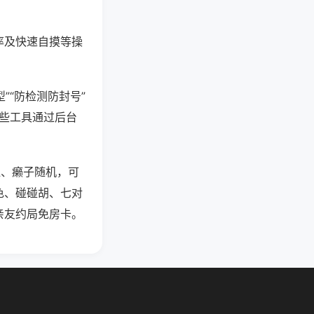
率及快速自摸等操
”“防检测防封号”
这些工具通过后台
杠、癞子随机，可
色、碰碰胡、七对
亲友约局免房卡。