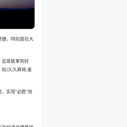
便捷。特别是在大
，总是能拿到好
如(久久麻将,雀
，实现“必胜”效
。