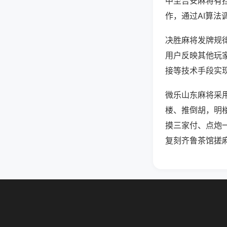
中至吉安麻将有
作，通过AI算法
决胜麻将发牌规律
用户反映其他玩家
接等技术手段实现
微乐山东麻将采
楼、推倒胡，明
摸三家付、点炮
复刻齐鲁茶馆搓