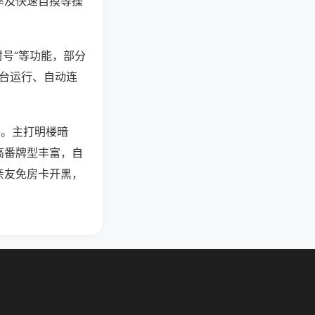
率及快速自摸等操
封号”等功能，部分
后台运行、自动连
将。主打明楼暗
高番牌型丰富，自
亲友免房卡开黑，