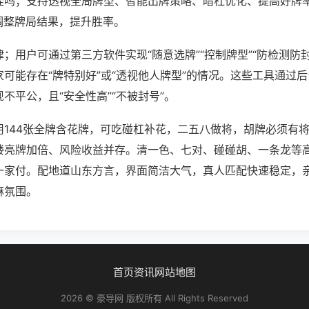
挂吗；支持透视全局牌型、智能出牌策略、暗杠优化、提高好牌
调整牌局结果，提升胜率。
；用户可通过第三方软件实现“随意选牌”“控制牌型”“防检测防
可能存在“牌特别好”或“透视他人牌型”的情况。这些工具通过
不平公，且“安全性高”“不被封号”。
用144张全牌含花牌，可吃碰杠补花，二五八做将，胡牌必须有
楼亮牌加倍、风险收益并存。清一色、七对、碰碰胡、一条龙等
一家付。配地道山东方言，界面简洁大气，真人匹配快速稳定，
麻氛围。
首页
资讯
网站地图
2026 © 豪导网 版权所有 All Rights Reserved