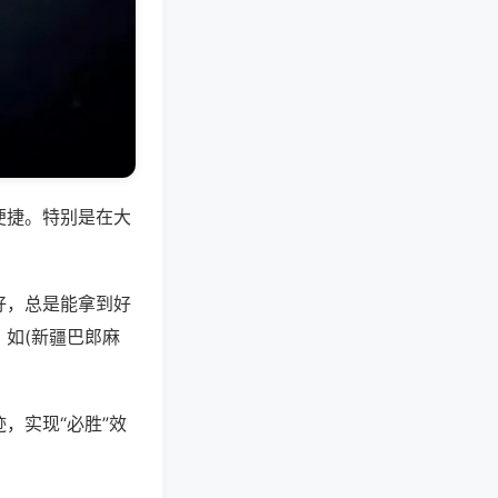
便捷。特别是在大
好，总是能拿到好
如(新疆巴郎麻
，实现“必胜”效
。