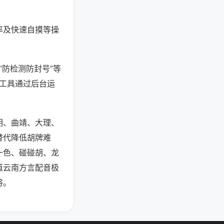
率及快速自摸等操
“防检测防封号”等
些工具通过后台运
明、曲靖、大理、
替代降低胡牌难
一色、碰碰胡、龙
道云南方言配音极
将。