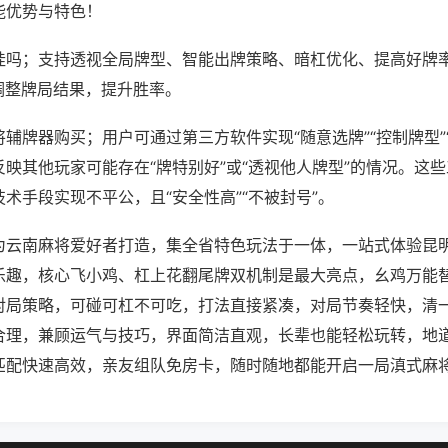
能优势与特色！
挂吗；支持透视全局牌型、智能出牌策略、暗杠优化、提高好牌
调整牌局结果，提升胜率。
辅牌器购买；用户可通过第三方软件实现“随意选牌”“控制牌型”
映其他玩家可能存在“牌特别好”或“透视他人牌型”的情况。这
术手段实现不平公，且“安全性高”“不被封号”。
为云南麻将爱好者打造，集全省特色玩法于一体，一站式体验昆
乐趣，核心飞小鸡、杠上花翻尾牌双机制是最大亮点，幺鸡万能
对局策略，可碰可杠不可吃，打法直接紧凑，对局节奏轻快，清
合理，兼顾运气与技巧，界面简洁直观，长辈也能轻松玩转，地
匹配快速高效，亲友组队免房卡，随时随地都能开启一局滇式麻