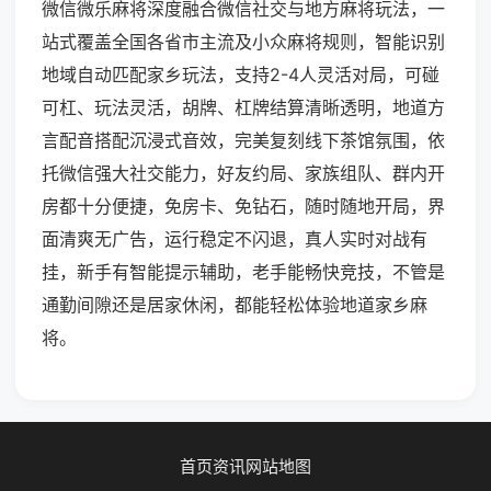
微信微乐麻将深度融合微信社交与地方麻将玩法，一
站式覆盖全国各省市主流及小众麻将规则，智能识别
地域自动匹配家乡玩法，支持2-4人灵活对局，可碰
可杠、玩法灵活，胡牌、杠牌结算清晰透明，地道方
言配音搭配沉浸式音效，完美复刻线下茶馆氛围，依
托微信强大社交能力，好友约局、家族组队、群内开
房都十分便捷，免房卡、免钻石，随时随地开局，界
面清爽无广告，运行稳定不闪退，真人实时对战有
挂，新手有智能提示辅助，老手能畅快竞技，不管是
通勤间隙还是居家休闲，都能轻松体验地道家乡麻
将。
首页
资讯
网站地图