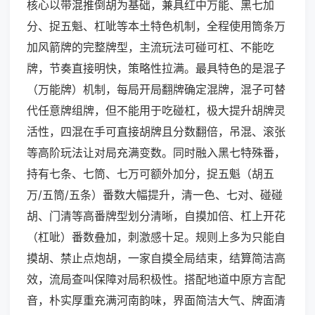
核心以带混推倒胡为基础，兼具红中万能、黑七加
分、捉五魁、杠呲等本土特色机制，全程使用筒条万
加风箭牌的完整牌型，主流玩法可碰可杠、不能吃
牌，节奏直接明快，策略性拉满。最具特色的是混子
（万能牌）机制，每局开局翻牌确定混牌，混子可替
代任意牌组牌，但不能用于吃碰杠，极大提升胡牌灵
活性，四混在手可直接胡牌且分数翻倍，吊混、滚张
等高阶玩法让对局充满变数。同时融入黑七特殊番，
持有七条、七筒、七万可额外加分，捉五魁（胡五
万/五筒/五条）番数大幅提升，清一色、七对、碰碰
胡、门清等高番牌型划分清晰，自摸加倍、杠上开花
（杠呲）番数叠加，刺激感十足。规则上多为只能自
摸胡、禁止点炮胡，一家自摸全局结束，结算简洁高
效，流局查叫保障对局积极性。搭配地道中原方言配
音，朴实厚重充满河南韵味，界面简洁大气、牌面清