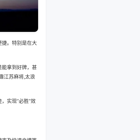
便捷。特别是在大
是能拿到好牌，甚
趣江苏麻将,太浪
，实现“必胜”效
。