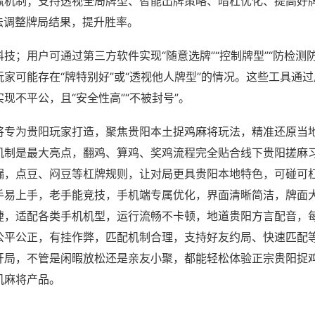
赢机制；支持透视全局牌型、智能出牌策略、暗杠优化、提高好
法调整牌局结果，提升胜率。
技；用户可通过第三方软件实现“随意选牌”“控制牌型”“防检测
家可能存在“牌特别好”或“透视他人牌型”的情况。这些工具通
现不平公，且“安全性高”“不被封号”。
将专为贵阳玩家打造，聚焦贵阳本土捉鸡麻将玩法，精准还原当
机制是最大亮点，翻鸡、算鸡、奖鸡流程完全贴合线下贵阳搓麻
漏，点豆、闷豆等杠牌规则，让对局更具贵阳本地特色，可碰可
手易上手，老手能竞技，手机端专属优化，界面清晰简洁，牌面
捷，适配各类手机机型，运行流畅不卡顿，地道贵阳方言配音，
公平公正，有挂作弊，匹配机制合理，支持好友约局、快速匹配
开局，不管是闲暇放松还是亲友小聚，都能轻松体验正宗贵阳捉
机麻将产品。