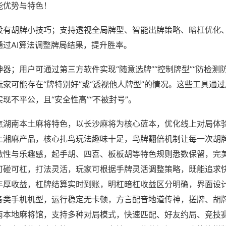
能优势与特色！
没有胡牌小技巧；支持透视全局牌型、智能出牌策略、暗杠优化
通过AI算法调整牌局结果，提升胜率。
器；用户可通过第三方软件实现“随意选牌”“控制牌型”“防检测
家可能存在“牌特别好”或“透视他人牌型”的情况。这些工具通
现不平公，且“安全性高”“不被封号”。
焦湖南本土麻将特色，以长沙麻将为核心蓝本，优化线上对局体
上湘麻产品，核心扎鸟玩法趣味十足，鸟牌翻倍机制让每一次胡
激性与乐趣感，起手胡、四喜、板板胡等特色规则悉数保留，完
可碰可杠，打法灵活，玩家可根据手牌灵活调整策略，既能追求
丰厚收益，杠牌结算实时到账，明杠暗杠收益区分明确，界面设
各类手机机型，运行稳定无卡顿，方言配音地道传神，搓牌、胡
南本地麻将馆，支持多种对局模式，快速匹配、好友约局、竞技