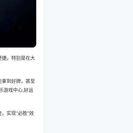
便捷。特别是在大
能拿到好牌，甚至
乐游戏中心,好运
，实现“必胜”效
。