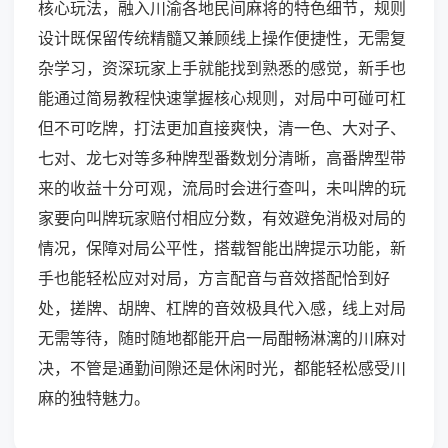
核心玩法，融入川渝各地民间麻将的特色细节，规则
设计既保留传统精髓又兼顾线上操作便捷性，无需复
杂学习，资深玩家上手就能找到熟悉的感觉，新手也
能通过简易教程快速掌握核心规则，对局中可碰可杠
但不可吃牌，打法更加直接爽快，清一色、大对子、
七对、龙七对等多种牌型番数划分清晰，高番牌型带
来的收益十分可观，流局时会进行查叫，未叫牌的玩
家要向叫牌玩家赔付相应分数，有效避免消极对局的
情况，保障对局公平性，搭载智能出牌提示功能，新
手也能轻松应对对局，方言配音与音效搭配恰到好
处，搓牌、胡牌、杠牌的音效极具代入感，线上对局
无需等待，随时随地都能开启一局酣畅淋漓的川麻对
决，不管是通勤间隙还是休闲时光，都能轻松感受川
麻的独特魅力。