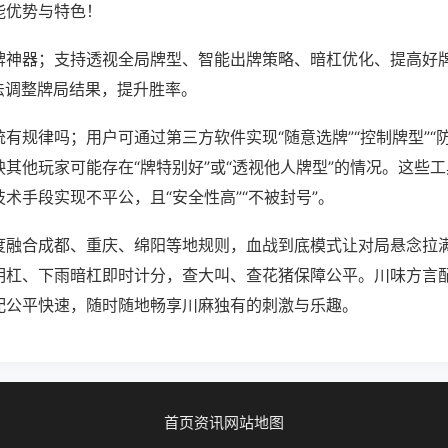
能优势与特色！
牌神器；支持透视全局牌型、智能出牌策略、暗杠优化、提高好
法调整牌局结果，提升胜率。
有规律吗；用户可通过第三方软件实现“随意选牌”“控制牌型”“
其他玩家可能存在“牌特别好”或“透视他人牌型”的情况。这些
术手段实现不平公，且“安全性高”“不被封号”。
度融合成都、重庆、绵阳等地规则，血战到底模式让对局悬念拉
明杠、下雨暗杠即时计分，查大叫、查花猪保障公平。川味方言
配公平快速，随时随地畅享川麻独有的刺激与乐趣。
首页
资讯
网站地图