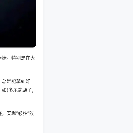
便捷。特别是在大
，总是能拿到好
如(多乐跑胡子,
，实现“必胜”效
。