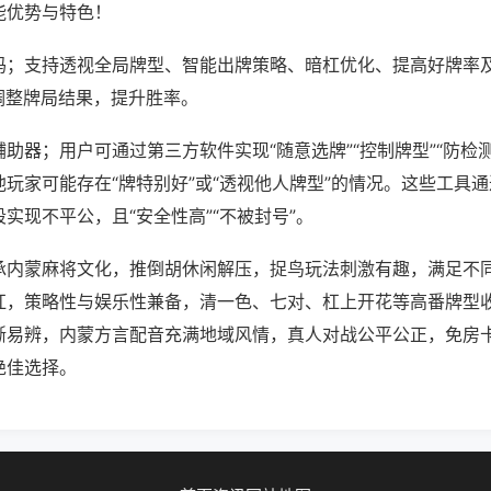
能优势与特色！
吗；支持透视全局牌型、智能出牌策略、暗杠优化、提高好牌率
调整牌局结果，提升胜率。
助器；用户可通过第三方软件实现“随意选牌”“控制牌型”“防检
玩家可能存在“牌特别好”或“透视他人牌型”的情况。这些工具
实现不平公，且“安全性高”“不被封号”。
承内蒙麻将文化，推倒胡休闲解压，捉鸟玩法刺激有趣，满足不
杠，策略性与娱乐性兼备，清一色、七对、杠上开花等高番牌型
晰易辨，内蒙方言配音充满地域风情，真人对战公平公正，免房
绝佳选择。