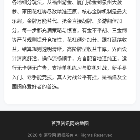
各地细分玩法，从福州游金、厦门抢金到泉州大菠
萝、莆田花杠等尽数精准还原，核心金牌机制是最大
乐趣，金牌万能替代、抢金直接胡牌、多游翻倍加
分，每一步都充满策略与惊喜，有金不平胡、三金倒
等严苛规则提升竞技性，花杠额外加分、跟打延续收
益，结算规则透明清晰，高阶牌型收益丰厚，界面设
计清爽舒适，操作流畅顺手，方言配音地道纯正，运
行无卡顿无广告，支持单机练习与联机对战，新手易
入门、老手能竞技，真人对战公平有挂，是福建及全
国闽麻爱好者的首选。
首页
资讯
网站地图
2026 © 豪导网 版权所有 All Rights Reserved