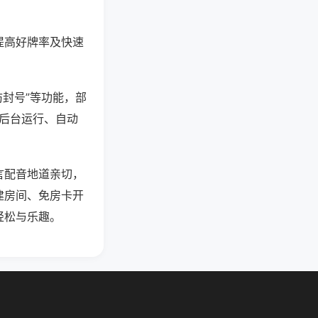
提高好牌率及快速
防封号”等功能，部
过后台运行、自动
言配音地道亲切，
建房间、免房卡开
轻松与乐趣。