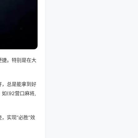
便捷。特别是在大
好，总是能拿到好
(92营口麻将,
，实现“必胜”效
。