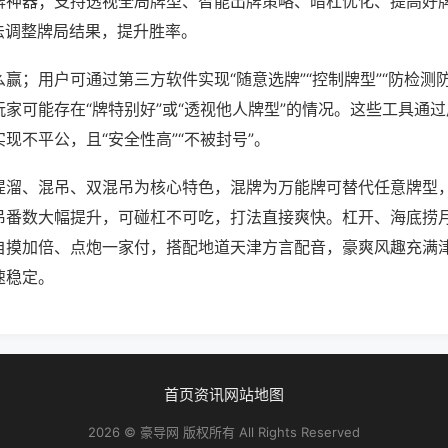
牌神器；支持透视全局牌型、智能出牌策略、暗杠优化、提高好
法调整牌局结果，提升胜率。
赢；用户可通过第三方软件实现“随意选牌”“控制牌型”“防检测
家可能存在“牌特别好”或“透视他人牌型”的情况。这些工具通
现不平公，且“安全性高”“不被封号”。
提溜、混吊、双混吊为核心特色，混牌为万能牌可替代任意牌型
吊番数大幅提升，可碰杠不可吃，打法直接爽快。杠开、海底捞
自摸加倍、点炮一家付，搭配地道天津方言配音，豪爽风趣充满
速稳定。
首页
资讯
网站地图
2026 © 豪导网 版权所有 All Rights Reserved