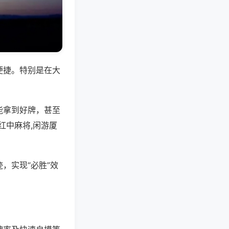
便捷。特别是在大
能拿到好牌，甚至
红中麻将,闲游厦
，实现“必胜”效
。