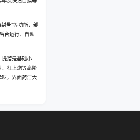
牌率及快速自摸等
防封号”等功能，部
过后台运行、自动
，提溜是基础小
月、杠上炮等高阶
津味，界面简洁大