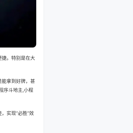
便捷。特别是在大
是能拿到好牌，甚
程序斗地主,小程
，实现“必胜”效
。