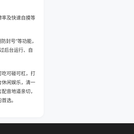
牌率及快速自摸等
测防封号”等功能，
通过后台运行、自
可吃可碰可杠，打
合休闲娱乐，清一
言配音地道亲切，
的首选。