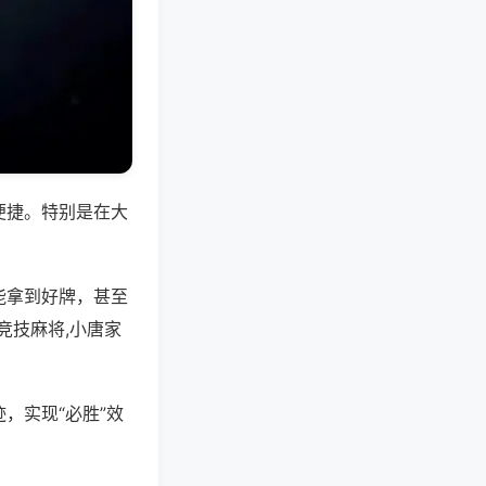
便捷。特别是在大
能拿到好牌，甚至
竞技麻将,小唐家
，实现“必胜”效
。