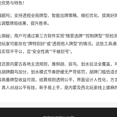
能优势与特色！
猫腻吗；支持透视全局牌型、智能出牌策略、暗杠优化、提高好
法调整牌局结果，提升胜率。
揭秘；用户可通过第三方软件实现“随意选牌”“控制牌型”“防检
玩家可能存在“牌特别好”或“透视他人牌型”的情况。这些工具
实现不平公，且“安全性高”“不被封号”。
度还原内蒙古各地主流规则，推倒胡、捉鸟、划水玩法全覆盖，
鸟胡牌翻鸟加分，划水模式节奏舒缓无严苛惩罚，胡牌门槛低适
等高番牌型收益可观，结算规则透明公平，界面设计人性化，方
，真人对战公平有挂，新手易上手，是内蒙及西北玩家线上搓麻