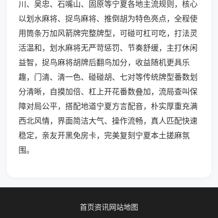
川、吴忠、石嘴山、固原等宁夏各地主流规则，核心
以划水麻将、捉鸟麻将、推倒胡为特色亮点，全程使
用筒条万加风箭牌完整牌型，可碰可杠可吃，打法灵
活温和，划水麻将无严苛惩罚、节奏舒缓，主打休闲
益智，捉鸟麻将胡牌后翻鸟加分，收益随机更具乐
趣，门清、清一色、碰碰胡、七对等传统牌型番数划
分清晰，自摸加倍、杠上开花番数叠加，流局查叫保
障对局公平，搭配地道宁夏方言配音，朴实厚重充满
西北风情，界面简洁大气、操作流畅，真人匹配快速
稳定，亲友开黑免房卡，完美复刻宁夏本土搓麻氛
围。
首页
资讯
网站地图