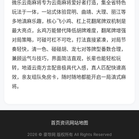
微乐云南麻将专为云南麻将爱好者打造，集全省特色
玩法于一体，一站式体验昆明、曲靖、大理、丽江等
多地滇麻乐趣，核心飞小鸡、杠上花翻尾牌双机制是
最大亮点，幺鸡万能替代降低胡牌难度，翻尾牌增强
对局策略，可碰可杠不可吃，打法直接紧凑，对局节
奏轻快，清一色、碰碰胡、龙七对等牌型番数合理，
兼顾运气与技巧，界面简洁直观，长辈也能轻松玩
转，地道云南方言配音极具代入感，真人匹配快速高
效，亲友组队免房卡，随时随地都能开启一局滇式麻
将。
首页
资讯
网站地图
2026 © 豪导网 版权所有 All Rights Reserved