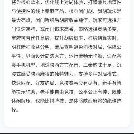
将为核心蓝本，优化线上对局体验，打造兼具地道性
与便捷性的线上秦麻产品，核心闭门胡、飘胡玩法是
最大亮点，闭门听牌后胡牌收益翻倍，玩家可选择开
门快速凑牌，或闭门追求高番，策略选择灵活多变，
宝牌可替代任意牌，提升胡牌概率，杠牌结算实时，
明杠暗杠收益分明，流局查叫避免消极对局，保障公
平性，界面设计简洁大方，运行流畅无卡顿，适配各
类手机机型，地道陕西方言配音，三秦韵味十足，沉
浸式感受陕西麻将的独特魅力，支持多种对局模式，
快速匹配、好友约局、竞技赛事应有尽有，新手有智
能提示辅助，老手能自由竞技，公平公正有挂，既能
休闲解压，也能比拼牌技，是体验陕西麻将的绝佳选
择。