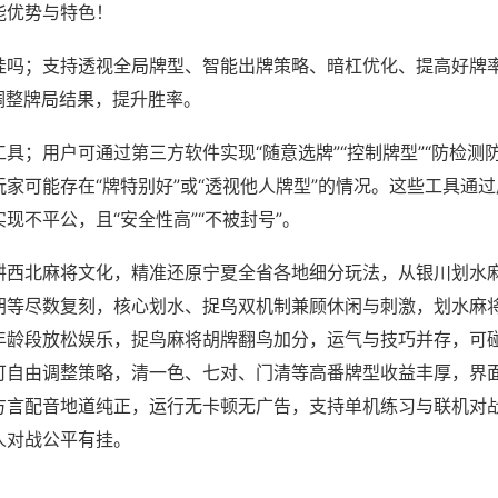
能优势与特色！
挂吗；支持透视全局牌型、智能出牌策略、暗杠优化、提高好牌
调整牌局结果，提升胜率。
具；用户可通过第三方软件实现“随意选牌”“控制牌型”“防检测
家可能存在“牌特别好”或“透视他人牌型”的情况。这些工具通
现不平公，且“安全性高”“不被封号”。
耕西北麻将文化，精准还原宁夏全省各地细分玩法，从银川划水
胡等尽数复刻，核心划水、捉鸟双机制兼顾休闲与刺激，划水麻
年龄段放松娱乐，捉鸟麻将胡牌翻鸟加分，运气与技巧并存，可
可自由调整策略，清一色、七对、门清等高番牌型收益丰厚，界
方言配音地道纯正，运行无卡顿无广告，支持单机练习与联机对
人对战公平有挂。