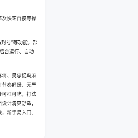
率及快速自摸等操
防封号”等功能，部
过后台运行、自动
麻将、吴忠捉鸟麻
将节奏舒缓、无严
碰可杠可吃，打法
面设计清爽舒适，
战，新手易入门、