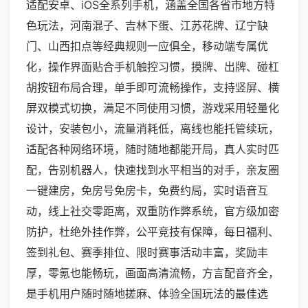
适配安卓、iOS全系列手机，涵盖全国各省市地方特
色玩法，河南混子、吉林下蛋、江苏花牌、辽宁缺
门、山西扣点等经典规则一应俱全，移动端专属优
化，操作界面贴合手机触控习惯，摸牌、出牌、碰杠
胡按钮布局合理，单手即可流畅操作，支持竖屏、横
屏双模式切换，满足不同使用习惯，游戏采用轻量化
设计，安装包小，流量消耗低，离线也能托管续玩，
适配各种网络环境，随时随地都能开局，真人实时匹
配，告别机器人，快速找到水平相当的对手，亲友圈
一键建房，免房号免房卡，免费约局，实时语音互
动，线上社交零距离，双重防作弊系统，官方级加密
防护，杜绝外挂作弊，公平竞技有保障，每日福利、
签到礼包、赛季排位、限时赛事活动丰富，奖励丰
厚，零氪也能畅玩，画面高清流畅，方言配音齐全，
是手机用户随时随地搓麻、体验全国玩法的最佳选