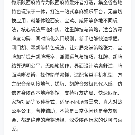
微乐陕西麻将专为陕西麻将爱好者打造，集全省各地
特色玩法于一体，打造一站式秦麻娱乐平台，无需切
换应用，就能体验西安、宝鸡、咸阳等多地不同玩
法，核心玩法严谨朴实，注重牌技与策略，适合资深
牌友切磋，同时简化入门规则，新手也能快速掌握，
闭门胡、飘胡等特色玩法，让对局充满策略张力，宝
牌加持提升胡牌概率，兼顾运气与技巧，杠牌、胡牌
结算透明公平，无暗箱操作，界面设计清爽舒适，牌
面清晰易辨，操作简单易懂，适配各类手机机型，方
言配音亲切接地气，搓牌、胡牌音效极具代入感，仿
佛置身陕西本地麻将馆，支持好友约局、快速匹配、
家族对局等多种模式，适配不同场景需求，真人对战
公平公正，有挂辅助，不管是日常休闲还是亲友聚
会，都是绝佳的麻将选择，深受陕西玩家的认可与喜
爱。