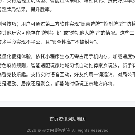
巧；支持透视全局牌型、智能出牌策略、暗杠优化、提高好牌率
调整牌局结果，提升胜率。
号技巧；用户可通过第三方软件实现“随意选牌”“控制牌型”“防
其他玩家可能存在“牌特别好”或“透视他人牌型”的情况。这些
术手段实现不平公，且“安全性高”“不被封号”。
轻量化便捷体验，依托小程序生态无需占用手机内存，加载速度
特色麻将规则，智能适配玩家地域习惯自动推荐家乡玩法，新手
高番竞技乐趣。支持实时语音互动，好友约局一键邀请，对局公
论是通勤、居家还是聚会，都能随时畅玩正宗地方麻将。
首页
资讯
网站地图
2026 © 豪导网 版权所有 All Rights Reserved