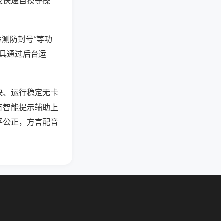
及快速自摸等操
检测防封号”等功
工具通过后台运
快、运行稳定无卡
有智能提示辅助上
平公正，方言配音