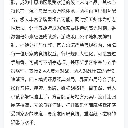
验，成为中原地区最受欢迎的线上麻将产品，其核心
特色在于混子与黑七双万能体系，两种百搭牌相互配
合，极大丰富了牌型组合可能，同时捉五魁作为标志
性玩法，让卡五胡牌成为玩家最期待的高光时刻，番
数翻倍带来极强成就感，游戏采用公平随机发牌机
制，杜绝外挂与作弊，官方承诺严惩违规行为，保障
每一位玩家的竞技权益，行牌规则人性化，可设置过
手加番、可胡可不胡等选项，兼顾新手容错率与老手
策略性，支持2-4人灵活对战，两人对战模式适合快
速消遣，四人模式还原经典对局，界面布局符合手机
操作习惯，摸牌、出牌、碰杠胡按钮一目了然，老人
小孩都能快速上手，方言配音与地方元素UI设计让归
属感拉满，无论身在何处，打开微乐河南麻将就能感
受到家乡的味道，与亲友同屏竞技，重温线下搓麻的
温馨与欢乐。