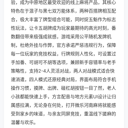
验，成为中原地区最受欢迎的线上麻将产品，其核心
特色在于混子与黑七双万能体系，两种百搭牌相互配
合，极大丰富了牌型组合可能，同时捉五魁作为标志
性玩法，让卡五胡牌成为玩家最期待的高光时刻，番
数翻倍带来极强成就感，游戏采用公平随机发牌机
制，杜绝外挂与作弊，官方承诺严惩违规行为，保障
每一位玩家的竞技权益，行牌规则人性化，可设置过
手加番、可胡可不胡等选项，兼顾新手容错率与老手
策略性，支持2-4人灵活对战，两人对战模式适合快
速消遣，四人模式还原经典对局，界面布局符合手机
操作习惯，摸牌、出牌、碰杠胡按钮一目了然，老人
小孩都能快速上手，方言配音与地方元素UI设计让归
属感拉满，无论身在何处，打开微乐河南麻将就能感
受到家乡的味道，与亲友同屏竞技，重温线下搓麻的
温馨与欢乐。