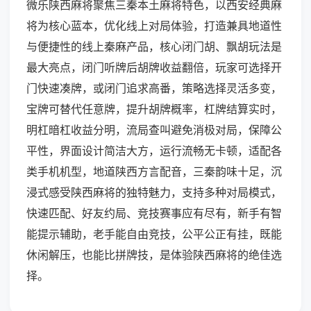
微乐陕西麻将聚焦三秦本土麻将特色，以西安经典麻
将为核心蓝本，优化线上对局体验，打造兼具地道性
与便捷性的线上秦麻产品，核心闭门胡、飘胡玩法是
最大亮点，闭门听牌后胡牌收益翻倍，玩家可选择开
门快速凑牌，或闭门追求高番，策略选择灵活多变，
宝牌可替代任意牌，提升胡牌概率，杠牌结算实时，
明杠暗杠收益分明，流局查叫避免消极对局，保障公
平性，界面设计简洁大方，运行流畅无卡顿，适配各
类手机机型，地道陕西方言配音，三秦韵味十足，沉
浸式感受陕西麻将的独特魅力，支持多种对局模式，
快速匹配、好友约局、竞技赛事应有尽有，新手有智
能提示辅助，老手能自由竞技，公平公正有挂，既能
休闲解压，也能比拼牌技，是体验陕西麻将的绝佳选
择。