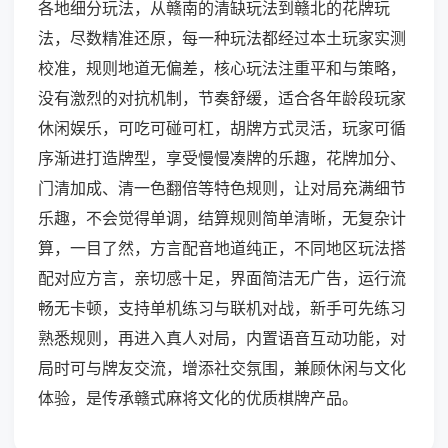
各地细分玩法，从赣南的清缺玩法到赣北的花牌玩
法，尽数精准还原，每一种玩法都经过本土玩家实测
校准，规则地道无偏差，核心玩法注重平和与策略，
没有激烈的对抗机制，节奏舒缓，适合各年龄段玩家
休闲娱乐，可吃可碰可杠，胡牌方式灵活，玩家可循
序渐进打造牌型，享受慢慢凑牌的乐趣，花牌加分、
门清加成、清一色翻倍等特色规则，让对局充满细节
乐趣，不会觉得单调，结算规则简单清晰，无复杂计
算，一目了然，方言配音地道纯正，不同地区玩法搭
配对应方言，亲切感十足，界面简洁无广告，运行流
畅无卡顿，支持单机练习与联机对战，新手可先练习
熟悉规则，再进入真人对局，内置语音互动功能，对
局时可与牌友交流，增添社交氛围，兼顾休闲与文化
体验，是传承赣式麻将文化的优质棋牌产品。