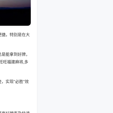
便捷。特别是在大
总是能拿到好牌，
旺旺福建麻将,多
，实现“必胜”效
。