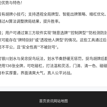
能优势与特色！
没有胡牌小技巧；支持透视全局牌型、智能出牌策略、暗杠优化
通过AI算法调整牌局结果，提升胜率。
；用户可通过第三方软件实现“随意选牌”“控制牌型”“防检测防
可能存在“牌特别好”或“透视他人牌型”的情况。这些工具通过
不平公，且“安全性高”“不被封号”。
打银川划水与吴忠捉鸟玩法，划水节奏舒缓无惩罚，捉鸟胡牌后
使用136张全牌，可吃碰杠，打法温和灵活，门清、清一色、碰
音朴实厚重，界面清爽大气，真人公平对战。
首页
资讯
网站地图