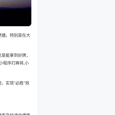
便捷。特别是在大
总是能拿到好牌，
小程序打麻将,小
，实现“必胜”效
。